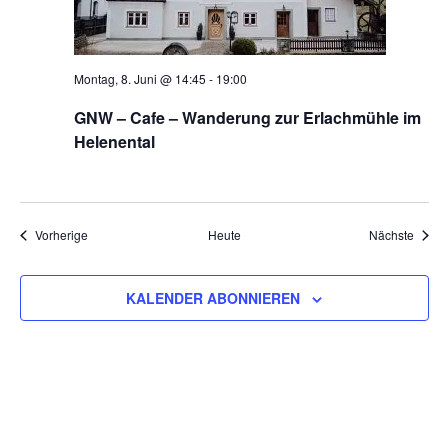
Montag, 8. Juni @ 14:45
-
19:00
GNW – Cafe – Wanderung zur Erlachmühle im
Helenental
Veranstaltungen
Veran
Vorherige
Heute
Nächste
KALENDER ABONNIEREN