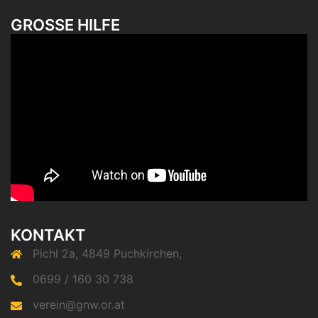
GROSSE HILFE
KONTAKT
Pichl 2a, 4849 Puchkirchen,
0699 / 160 30 738
verein@gnw.or.at