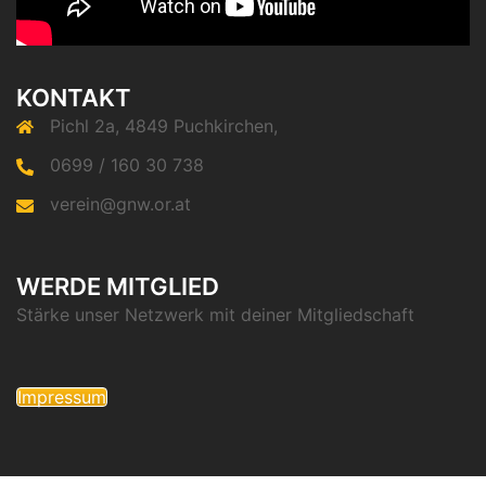
KONTAKT
Pichl 2a, 4849 Puchkirchen,
0699 / 160 30 738
verein@gnw.or.at
WERDE MITGLIED
Stärke unser Netzwerk mit deiner Mitgliedschaft
Impressum