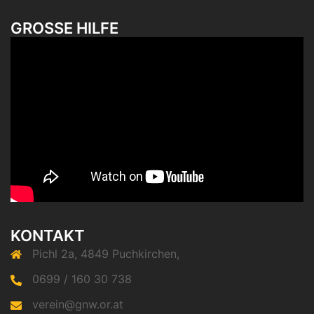
GROSSE HILFE
KONTAKT
Pichl 2a, 4849 Puchkirchen,
0699 / 160 30 738
verein@gnw.or.at