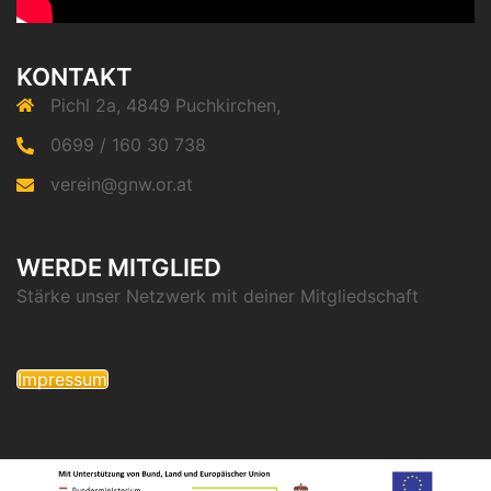
KONTAKT
Pichl 2a, 4849 Puchkirchen,
0699 / 160 30 738
verein@gnw.or.at
WERDE MITGLIED
Stärke unser Netzwerk mit deiner Mitgliedschaft
Impressum