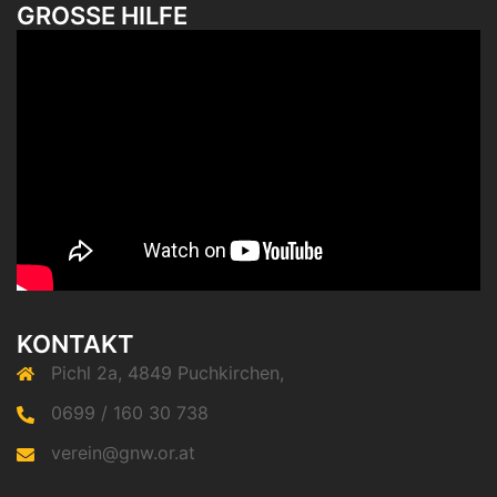
GROSSE HILFE
KONTAKT
Pichl 2a, 4849 Puchkirchen,
0699 / 160 30 738
verein@gnw.or.at