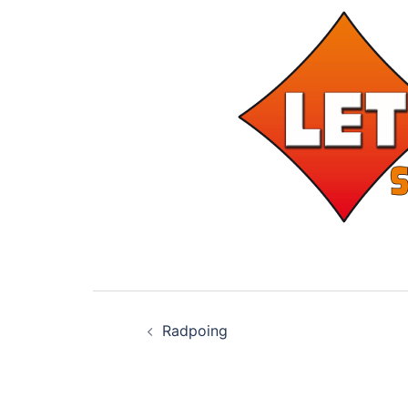
Beitragsnavigati
Radpoing