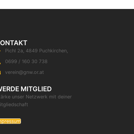
KONTAKT
Pichl 2a, 4849 Puchkirchen,
0699 / 160 30 738
verein@gnw.or.at
ERDE MITGLIED
tärke unser Netzwerk mit deiner
itgliedschaft
mpressum