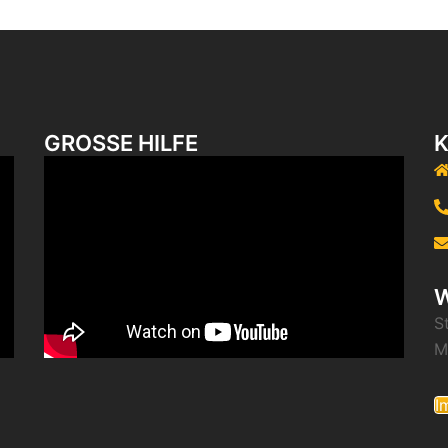
GROSSE HILFE
W
S
M
I