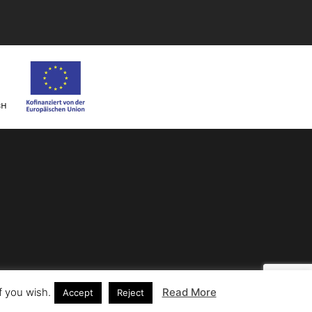
f you wish.
Read More
Accept
Reject