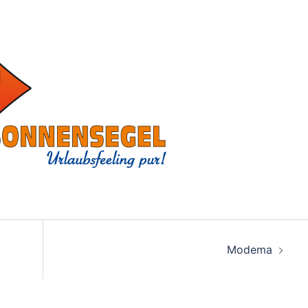
on
Modema