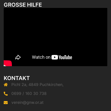
GROSSE HILFE
KONTAKT
Pichl 2a, 4849 Puchkirchen,
0699 / 160 30 738
verein@gnw.or.at